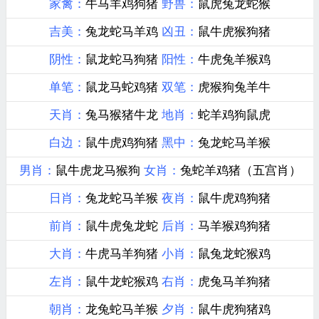
家禽：
牛马羊鸡狗猪
野兽：
鼠虎兔龙蛇猴
吉美：
兔龙蛇马羊鸡
凶丑：
鼠牛虎猴狗猪
阴性：
鼠龙蛇马狗猪
阳性：
牛虎兔羊猴鸡
单笔：
鼠龙马蛇鸡猪
双笔：
虎猴狗兔羊牛
天肖：
兔马猴猪牛龙
地肖：
蛇羊鸡狗鼠虎
白边：
鼠牛虎鸡狗猪
黑中：
兔龙蛇马羊猴
男肖：
鼠牛虎龙马猴狗
女肖：
兔蛇羊鸡猪（五宫肖）
日肖：
兔龙蛇马羊猴
夜肖：
鼠牛虎鸡狗猪
前肖：
鼠牛虎兔龙蛇
后肖：
马羊猴鸡狗猪
大肖：
牛虎马羊狗猪
小肖：
鼠兔龙蛇猴鸡
左肖：
鼠牛龙蛇猴鸡
右肖：
虎兔马羊狗猪
朝肖：
龙兔蛇马羊猴
夕肖：
鼠牛虎狗猪鸡