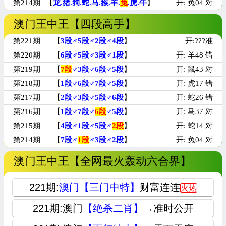
第214期
【
龙.猪.狗.蛇.马.猴.羊.
兔
.虎.牛
】
开: 兔04 对
澳门王中王【四段高手】
第221期
【
3
段
♂
5
段
♂
2
段
♂
4
段
】
开:???准
第220期
【
6段♂5段♂3段♂1段
】
开: 羊48 错
第219期
【
7段
♂3段♂6段♂5段
】
开: 鼠43 对
第218期
【
1段♂6段♂7段♂5段
】
开: 虎17 错
第217期
【
2段♂3段♂5段♂6段
】
开: 蛇26 错
第216期
【
1段♂7段♂
6段
♂5段
】
开: 马37 对
第215期
【
4段♂1段♂5段♂
2段
】
开: 蛇14 对
第214期
【
7段♂
1段
♂3段♂2段
】
开: 兔04 对
澳门王中王【全网最火轰动六合界】
221期:
澳门【三门中特】
财富连连
火热
221期:澳门
【绝杀二肖】
→准时公开