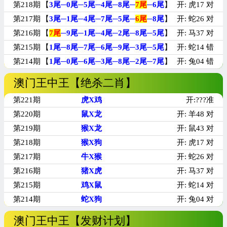
第218期
【
3尾─0尾─5尾─4尾─8尾─
7尾
─6尾
】
开: 虎17 对
第217期
【
3尾─1尾─4尾─7尾─5尾─
6尾
─8尾
】
开: 蛇26 对
第216期
【
7尾
─9尾─1尾─4尾─2尾─8尾─5尾
】
开: 马37 对
第215期
【
1尾─8尾─7尾─6尾─9尾─3尾─5尾
】
开: 蛇14 错
第214期
【
1尾─0尾─6尾─3尾─8尾─2尾─7尾
】
开: 兔04 错
澳门王中王【绝杀二肖】
第221期
虎
X
鸡
开:???准
第220期
鼠X龙
开: 羊48 对
第219期
猴X龙
开: 鼠43 对
第218期
猴X狗
开: 虎17 对
第217期
牛X猴
开: 蛇26 对
第216期
猪X虎
开: 马37 对
第215期
鸡X鼠
开: 蛇14 对
第214期
蛇X狗
开: 兔04 对
澳门王中王【发财计划】