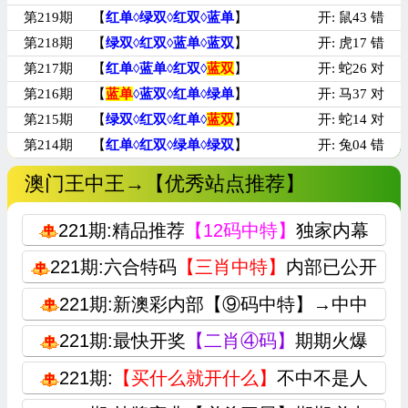
第219期
【
红单◊绿双◊红双◊蓝单
】
开: 鼠43 错
第218期
【
绿双◊红双◊蓝单◊蓝双
】
开: 虎17 错
第217期
【
红单◊蓝单◊红双◊
蓝双
】
开: 蛇26 对
第216期
【
蓝单
◊蓝双◊红单◊绿单
】
开: 马37 对
第215期
【
绿双◊红双◊红单◊
蓝双
】
开: 蛇14 对
第214期
【
红单◊红双◊绿单◊绿双
】
开: 兔04 错
澳门王中王→【优秀站点推荐】
221期:精品推荐
【12码中特】
独家内幕
221期:六合特码
【三肖中特】
内部已公开
221期:新澳彩内部
【⑨码中特】
→中中
221期:最快开奖
【二肖④码】
期期火爆
221期:
【买什么就开什么】
不中不是人