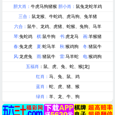
胆大肖：
牛虎马狗猪猴
胆小肖：
鼠兔龙蛇羊鸡
三合：
鼠龙猴、牛蛇鸡、虎马狗、兔羊猪
六合：
鼠牛、龙鸡、虎猪、蛇猴、兔狗、马羊
琴:
兔蛇鸡
棋:
鼠牛狗
书:
虎龙马
画:
羊猴猪
春:
兔龙虎
夏:
蛇马羊
秋:
猴鸡狗
冬:
猪鼠牛
风:
龙虎兔
雨:
猪鼠牛
雷:
马羊蛇
电:
猴鸡狗
五福肖
：鼠、虎、兔、蛇、猴[龙]
红肖：
马、兔、鼠、鸡
蓝肖：
蛇、虎、猪、猴
绿肖：
羊、龙、牛、狗