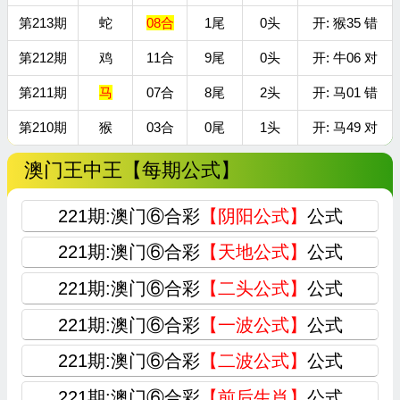
第213期
蛇
08合
1尾
0头
开: 猴35 错
第212期
鸡
11合
9尾
0头
开: 牛06 对
第211期
马
07合
8尾
2头
开: 马01 错
第210期
猴
03合
0尾
1头
开: 马49 对
澳门王中王【每期公式】
221期:澳门⑥合彩
【阴阳公式】
公式
221期:澳门⑥合彩
【天地公式】
公式
221期:澳门⑥合彩
【二头公式】
公式
221期:澳门⑥合彩
【一波公式】
公式
221期:澳门⑥合彩
【二波公式】
公式
221期:澳门⑥合彩
【前后生肖】
公式