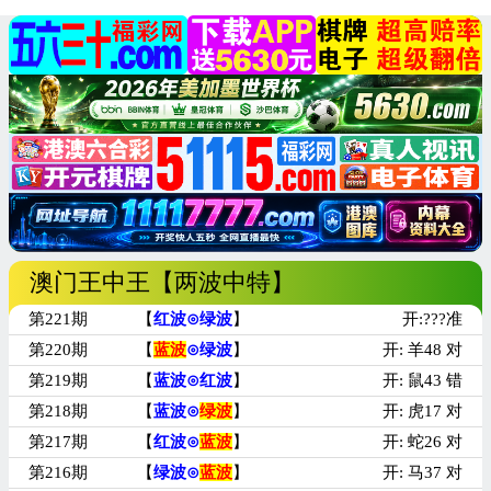
澳门王中王【两波中特】
第221期
【
红
波
⊙
绿
波
】
开:???准
第220期
【
蓝波
⊙绿波
】
开: 羊48 对
第219期
【
蓝波⊙红波
】
开: 鼠43 错
第218期
【
蓝波⊙
绿波
】
开: 虎17 对
第217期
【
红波⊙
蓝波
】
开: 蛇26 对
第216期
【
绿波⊙
蓝波
】
开: 马37 对