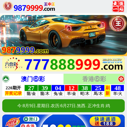
澳门⑥彩
香港⑥彩
今:
8
月
9
日.
星期日.
农历:
6
月
27
日.
煞
西.
正冲生肖:
鸡